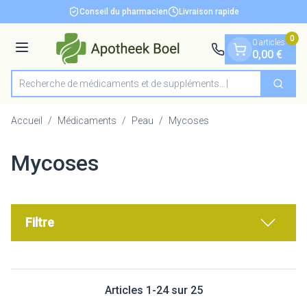
Diapositive 1 de 1
Aller au contenu
Conseil du pharmacien
Livraison rapide
0
0 articles
Menu
0,00 €
Recherche de médicaments et
Cherch
Rechercher
Accueil
/
Médicaments
/
Peau
/
Mycoses
Mycoses
Filtre
Articles
1
-
24
sur
25