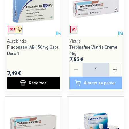
Médicament
Sur prescription
Médicament
Aurobindo
Viatris
Fluconazol AB 150mg Caps
Terbinafine Viatris Creme
Durs 1
15g
7,55 €
Quantité
7,49 €
Réservez
Ajouter au panier