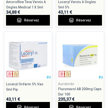
Amorolfine Teva Vernis A
Loceryl Vernis A Ongles
Ongles Medical 1 X 5ml
5ml 5%
34,88 €
43,11 €
Réservez
Réservez
Médicament
Sur prescription
Médicament
Sur prescription
Aurobindo
Loceryl Orifarm 5% Vao
Fluconazol AB 200mg Caps
5ml Pip
Dur 100
43,11 €
235,37 €
Réservez
Réservez