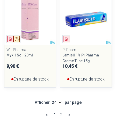
Médicament
Sur prescription
Médicament
Will Pharma
Pi Pharma
Myk 1 Sol. 20ml
Lamisil 1% Pi Pharma
Creme Tube 15g
9,90 €
10,45 €
En rupture de stock
En rupture de stock
Afficher
par page
Pages
Vous lisez actuellement la page
Page
1
2