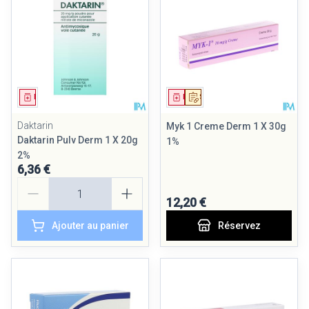
Médicament
Médicament
Sur prescription
Daktarin
Myk 1 Creme Derm 1 X 30g
Daktarin Pulv Derm 1 X 20g
1%
2%
6,36 €
Quantité
12,20 €
Ajouter au panier
Réservez