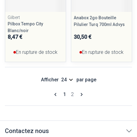
Gilbert
Anabox 2go Bouteille
Pilbox Tempo City
Pilulier Turq 700ml Advys
Blanc/noir
8,47 €
30,50 €
En rupture de stock
En rupture de stock
Afficher
par page
Pages
Vous lisez actuellement la page
Page
1
2
Contactez nous