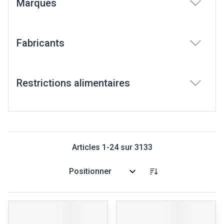
Marques
filter
Fabricants
filter
Restrictions alimentaires
filter
Articles
1
-
24
sur
3133
Trier par: