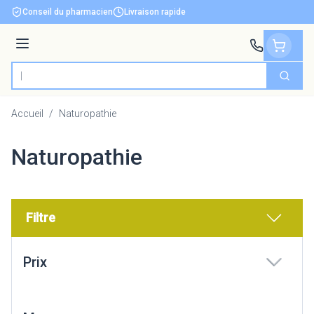
Aller au contenu
Conseil du pharmacien
Livraison rapide
Menu
Cherch
Rechercher
Accueil
/
Naturopathie
Naturopathie
Filtre
Passer à la liste des produits
Prix
filter