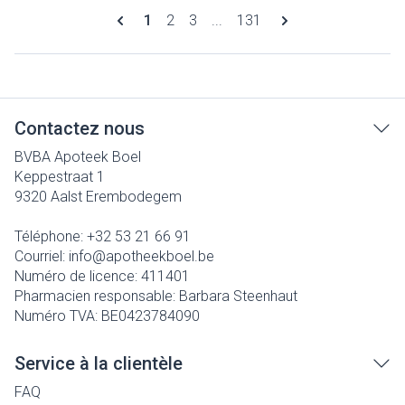
Pages
Vous lisez actuellement la page
Page
Page
Page
1
2
3
...
131
Contactez nous
BVBA Apoteek Boel
Keppestraat 1
9320
Aalst Erembodegem
Téléphone:
+32 53 21 66 91
Courriel:
info@
apotheekboel.be
Numéro de licence:
411401
Pharmacien responsable:
Barbara Steenhaut
Numéro TVA:
BE0423784090
Service à la clientèle
FAQ