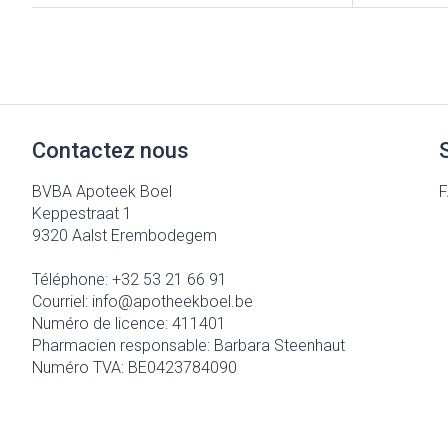
Accessoires aé
Pieds secs, call
crevasses
Oxygène
Système respir
Ampoules
Callosités
Contactez nous
Cors
Muscles et arti
Afficher plus
BVBA Apoteek Boel
Keppestraat 1
Aiguilles et se
9320
Aalst Erembodegem
Infections
Seringues
Spécifiquement
Téléphone:
+32 53 21 66 91
hommes
Courriel:
info@
apotheekboel.be
Solution injecta
Numéro de licence:
411401
Soins du corps
Aiguilles
Poux
Pharmacien responsable:
Barbara Steenhaut
Déodorants
Numéro TVA:
BE0423784090
Aiguilles stylo
Soins du visage
Afficher plus
Diagnostiques