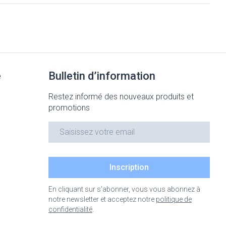
Bain et douche
Lit
Escarres
e
Voies urinaires
Afficher plus
au soleil
e
Bulletin d’information
nxiété et
Arrêter de fumer
Restez informé des nouveaux produits et
promotions
 orthopédie:
Instruments
Médicaments anti-
rthopédiques
Adresse mail
tumoraux
t hygiène
Démaquillage et
nettoyage
 et
Lait, gel, huile et crème de
Inscription
Anesthésie
on
nettoyage
En cliquant sur s'abonner, vous vous abonnez à
time
Tonic - lotion
ieds
notre newsletter et acceptez notre
politique de
ie
Médications diverses
confidentialité
.
Eau micellaire