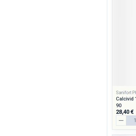
Sanifort 
Calcivi
90
28,40 €
Quantité