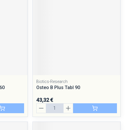
Yeux
Afficher plus
nti-insectes
Senteur
Biotics-Research
 60
Osteo B Plus Tabl 90
43,32 €
Quantité
CBD