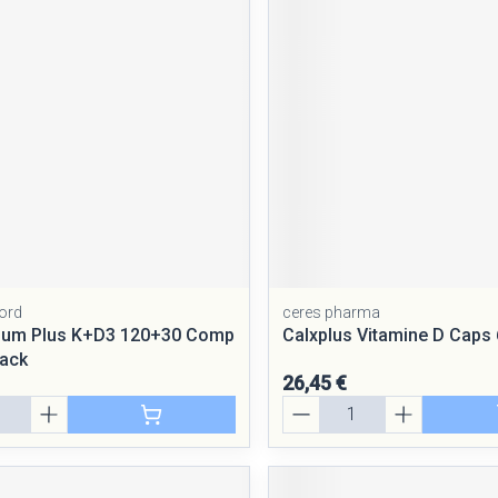
Massage
Afficher plus
Afficher plus
cessoires
Masques chirurgique
e
Compléments
Répulsifs a
nutritionnels
entation
peau irritée
ord
ceres pharma
cium Plus K+D3 120+30 Comp
Calxplus Vitamine D Caps
ack
26,45 €
Quantité
Autobronzants
Rasage