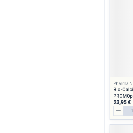
Cheveux
Piluliers et ac
Soins du visag
Taches de pigm
Peau sensible - 
Peau mixte
Peau terne
Pharma N
Bio-Cal
Afficher plus
PROMOp
23,95 €
Quantité
Ronflement