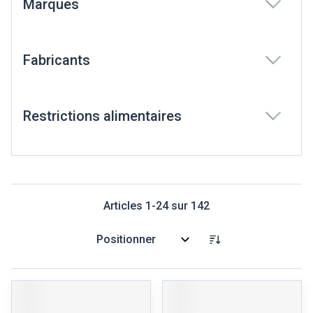
Marques
filter
Fabricants
filter
Restrictions alimentaires
filter
Articles
1
-
24
sur
142
Trier par: