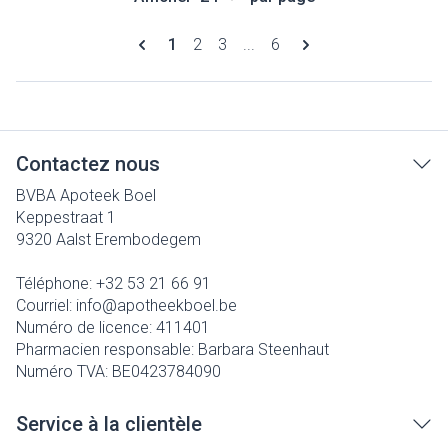
Pages
Vous lisez actuellement la page
Page
Page
Page
1
2
3
...
6
Contactez nous
BVBA Apoteek Boel
Keppestraat 1
9320
Aalst Erembodegem
Téléphone:
+32 53 21 66 91
Courriel:
info@
apotheekboel.be
Numéro de licence:
411401
Pharmacien responsable:
Barbara Steenhaut
Numéro TVA:
BE0423784090
Service à la clientèle