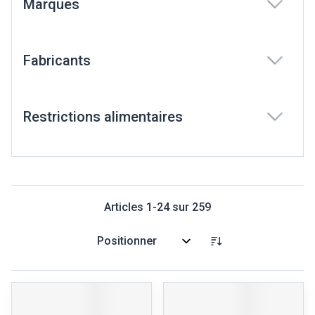
Marques
filter
Fabricants
filter
Restrictions alimentaires
filter
Articles
1
-
24
sur
259
Trier par: