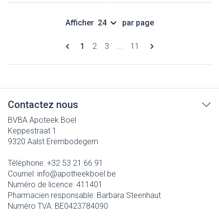
Afficher
par page
Pages
Vous lisez actuellement la page
Page
Page
Page
1
2
3
...
11
Contactez nous
BVBA Apoteek Boel
Keppestraat 1
9320
Aalst Erembodegem
Téléphone:
+32 53 21 66 91
Courriel:
info@
apotheekboel.be
Numéro de licence:
411401
Pharmacien responsable:
Barbara Steenhaut
Numéro TVA:
BE0423784090