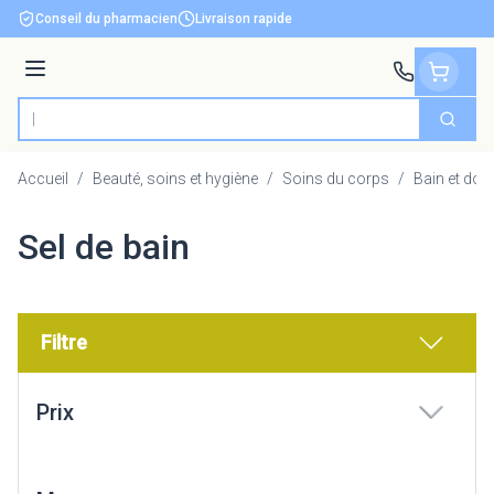
Aller au contenu
Conseil du pharmacien
Livraison rapide
Menu
Cherch
Rechercher
Accueil
/
Beauté, soins et hygiène
/
Soins du corps
/
Bain et do
Sel de bain
Filtre
Passer à la liste des produits
Prix
filter