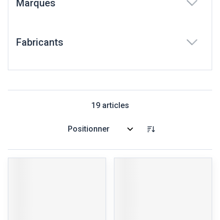
Marques
filter
Fabricants
filter
19
articles
Trier par: