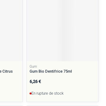
Yeux
Afficher plus
nti-insectes
Senteur
Gum
 Citrus
Gum Bio Dentifrice 75ml
6,26 €
CBD
En rupture de stock