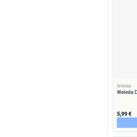
Cheveux
Piluliers et ac
Soins du visag
Taches de pigm
Peau sensible - 
Peau mixte
Peau terne
Weleda
Weleda D
Afficher plus
5,99 €
Ronflement