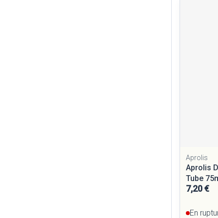
Aprolis
Aprolis 
Tube 75
7,20 €
En ruptu