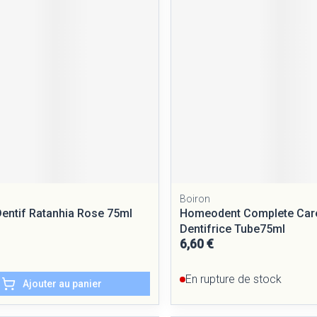
Massage
Afficher plus
Afficher plus
cessoires
Masques chirurgique
e
Compléments
Répulsifs a
nutritionnels
entation
peau irritée
Boiron
entif Ratanhia Rose 75ml
Homeodent Complete Care
Dentifrice Tube75ml
6,60 €
Autobronzants
Rasage
En rupture de stock
Ajouter au panier