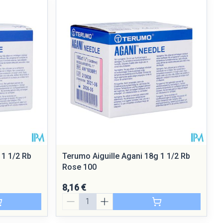
ie
Médications diverses
Eau micellaire
Yeux
Afficher plus
nti-insectes
Senteur
 1 1/2 Rb
Terumo Aiguille Agani 18g 1 1/2 Rb
Rose 100
8,16 €
Quantité
CBD