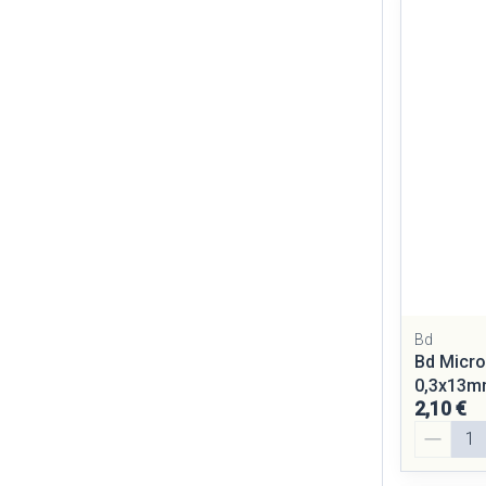
Diagnostiques
Cheveux
Piluliers et ac
Soins du visag
Taches de pigm
Peau sensible - 
Peau mixte
Peau terne
Bd
Bd Micro
Afficher plus
0,3x13m
2,10 €
Quantité
Ronflement