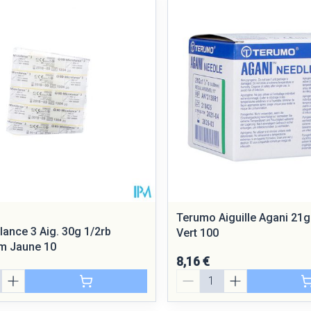
Minceur
Homeopath
Soin intime
Afficher plus
Ombres à paupières
Massage
Afficher plus
Afficher plus
cessoires
Masques chirurgique
e
Compléments
Répulsifs a
nutritionnels
entation
peau irritée
Terumo Aiguille Agani 21g
lance 3 Aig. 30g 1/2rb
Vert 100
m Jaune 10
8,16 €
Quantité
Autobronzants
Rasage