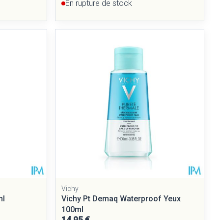
En rupture de stock
Vichy
ml
Vichy Pt Demaq Waterproof Yeux
100ml
14,95 €