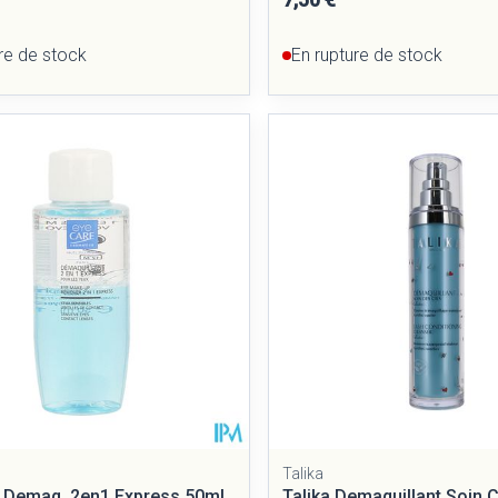
re de stock
En rupture de stock
Talika
 Demaq. 2en1 Express 50ml
Talika Demaquillant Soin C