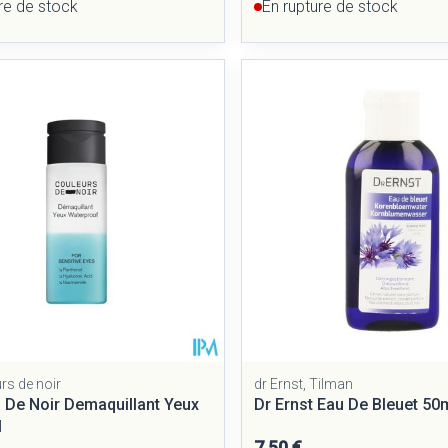
re de stock
En rupture de stock
rs de noir
dr Ernst, Tilman
 De Noir Demaquillant Yeux
Dr Ernst Eau De Bleuet 50
l
7,50 €