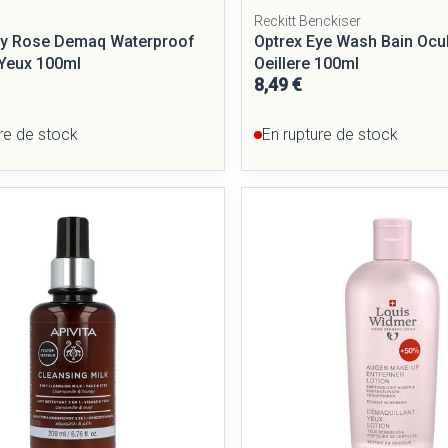
Reckitt Benckiser
ry Rose Demaq Waterproof
Optrex Eye Wash Bain Ocul
Yeux 100ml
Oeillere 100ml
8,49 €
re de stock
En rupture de stock