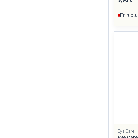
En ruptu
Eye Care
Eye Care