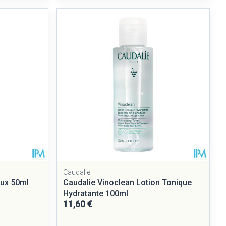
ie
Médications diverses
Eau micellaire
Yeux
Afficher plus
nti-insectes
Senteur
Caudalie
ux 50ml
Caudalie Vinoclean Lotion Tonique
Hydratante 100ml
11,60 €
CBD