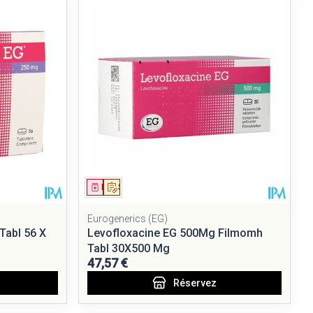
ie
Médications diverses
Eau micellaire
Yeux
Afficher plus
nti-insectes
Senteur
Médicament
Sur prescription
Eurogenerics (EG)
Tabl 56 X
Levofloxacine EG 500Mg Filmomh
Tabl 30X500 Mg
47,57 €
Réservez
CBD