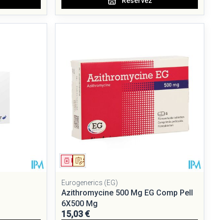
Réservez
Médicament
Sur prescription
Eurogenerics (EG)
g
Azithromycine 500 Mg EG Comp Pell
6X500 Mg
15,03 €