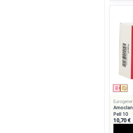
Médica
Sur
Eurogener
Amoclan
Pell 10
10,70 €