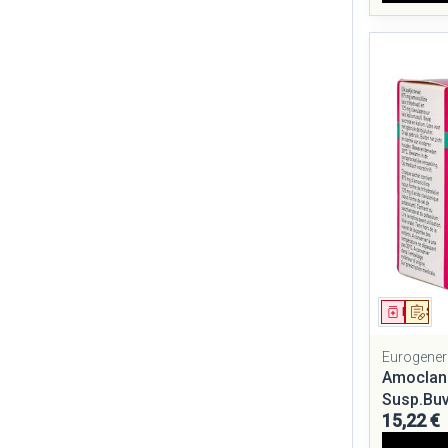
Médica
Sur
Eurogener
Amoclan
Susp.Buv
15,22 €