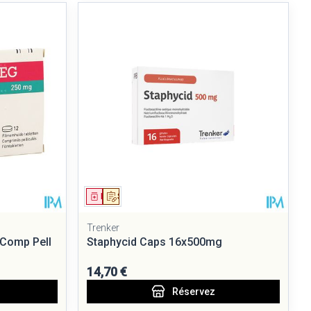
Médicament
Sur prescription
Trenker
 Comp Pell
Staphycid Caps 16x500mg
14,70 €
Réservez