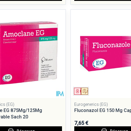
ment
 prescription
Médicament
Sur prescription
ics (EG)
Eurogenerics (EG)
e EG 875Mg/125Mg
Fluconazol EG 150 Mg Ca
able Sach 20
7,65 €