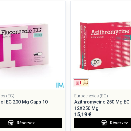
ment
 prescription
Médicament
Sur prescription
ics (EG)
Eurogenerics (EG)
ol EG 200 Mg Caps 10
Azithromycine 250 Mg EG
12X250 Mg
15,19 €
Réservez
Réservez