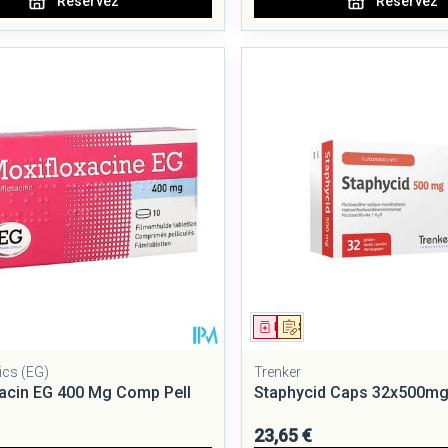
Réservez
Réservez
ment
 prescription
Médicament
Sur prescription
ics (EG)
Trenker
acin EG 400 Mg Comp Pell
Staphycid Caps 32x500m
23,65 €