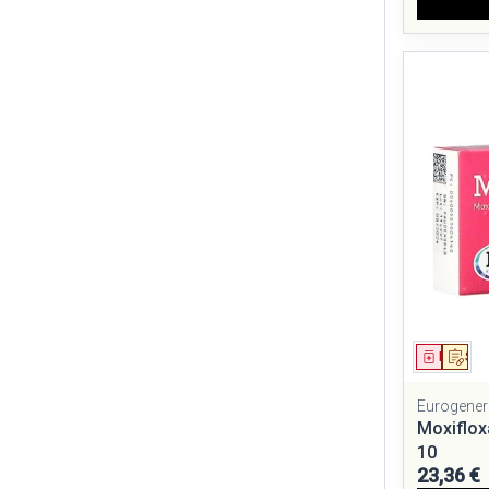
Médica
Sur
Eurogener
Moxiflox
10
23,36 €