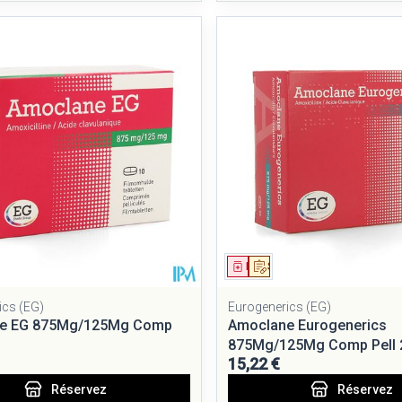
ment
 prescription
Médicament
Sur prescription
ics (EG)
Eurogenerics (EG)
e EG 875Mg/125Mg Comp
Amoclane Eurogenerics
875Mg/125Mg Comp Pell 
15,22 €
Réservez
Réservez