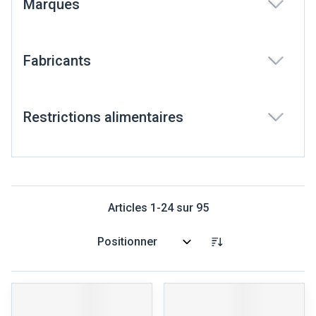
Marques
filter
Fabricants
filter
Restrictions alimentaires
filter
Articles
1
-
24
sur
95
Trier par: