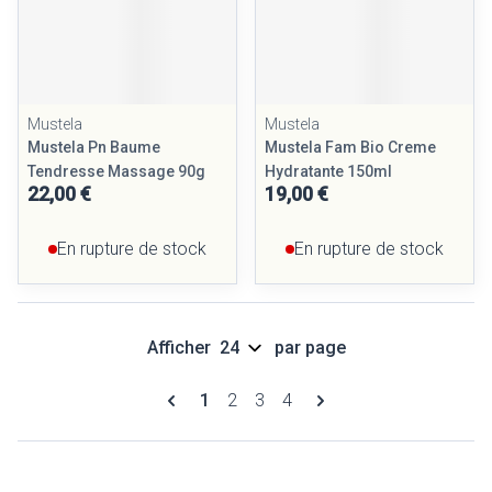
Mustela
Mustela
Mustela Pn Baume
Mustela Fam Bio Creme
Tendresse Massage 90g
Hydratante 150ml
22,00 €
19,00 €
En rupture de stock
En rupture de stock
Afficher
par page
Pages
Vous lisez actuellement la page
Page
Page
Page
1
2
3
4