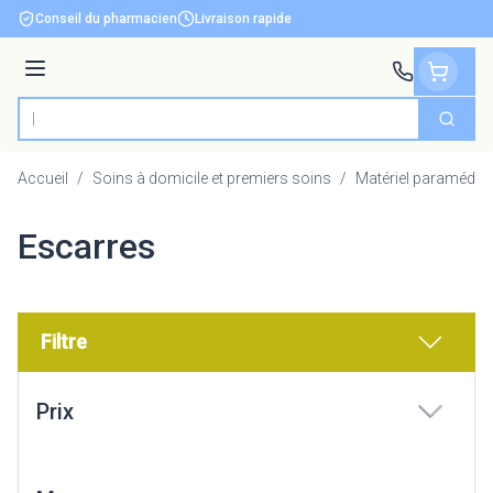
Aller au contenu
Conseil du pharmacien
Livraison rapide
Menu
Cherch
Rechercher
Accueil
/
Soins à domicile et premiers soins
/
Matériel paramédica
Escarres
Filtre
Passer à la liste des produits
Prix
filter