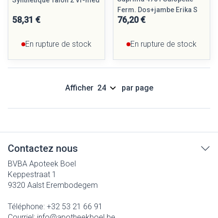
Synthetique Talon 2 Vf-med
Ferm. Dos+jambe Erika S
58,31 €
76,20 €
En rupture de stock
En rupture de stock
Afficher
par page
Contactez nous
BVBA Apoteek Boel
Keppestraat 1
9320
Aalst Erembodegem
Téléphone:
+32 53 21 66 91
Courriel:
info@
apotheekboel.be