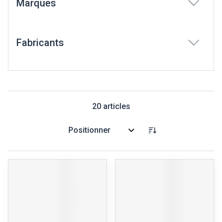
Marques
filter
Fabricants
filter
20
articles
Trier par: