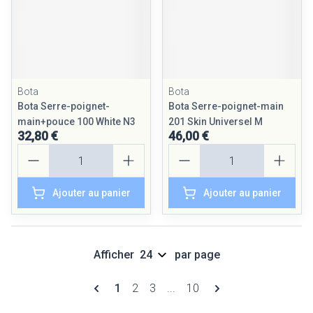
Bota
Bota
Bota Serre-poignet-
Bota Serre-poignet-main
main+pouce 100 White N3
201 Skin Universel M
32,80 €
46,00 €
Quantité
Quantité
Ajouter au panier
Ajouter au panier
Afficher
par page
Pages
Vous lisez actuellement la page
Page
Page
Page
1
2
3
...
10