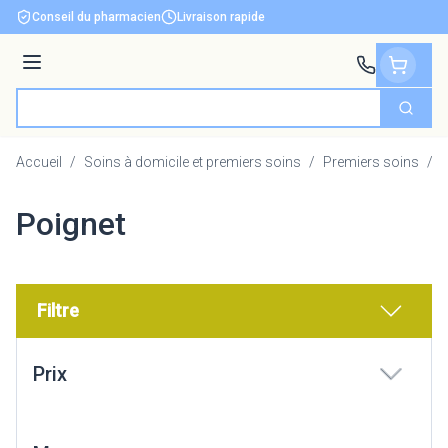
Aller au contenu
Conseil du pharmacien
Livraison rapide
Menu
Cherch
Rechercher
Accueil
/
Soins à domicile et premiers soins
/
Premiers soins
/
B
Poignet
Filtre
Passer à la liste des produits
Prix
filter