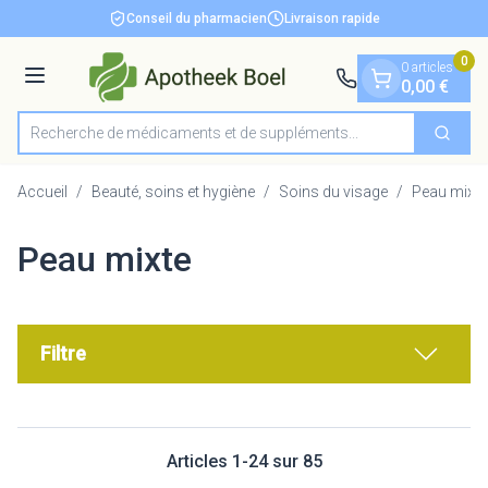
Diapositive 1 de 1
Aller au contenu
Conseil du pharmacien
Livraison rapide
0
0 articles
Menu
0,00 €
Recherche de médicaments et de
Cherch
Rechercher
Accueil
/
Beauté, soins et hygiène
/
Soins du visage
/
Peau mixte
Peau mixte
Filtre
Articles
1
-
24
sur
85