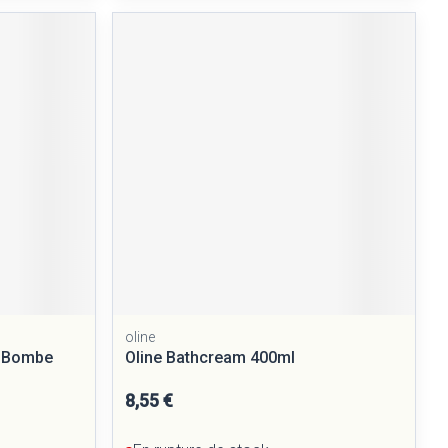
Yeux
Afficher plus
nti-insectes
Senteur
oline
e Bombe
Oline Bathcream 400ml
CBD
8,55 €