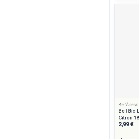
Cheveux
Piluliers et ac
Soins du visag
Taches de pigm
Peau sensible - 
Peau mixte
Peau terne
Afficher plus
Bell’Âness
Bell Bio
Citron 1
Ronflement
2,99 €