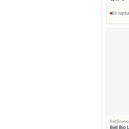
En ruptu
Bell’Âness
Bell Bio