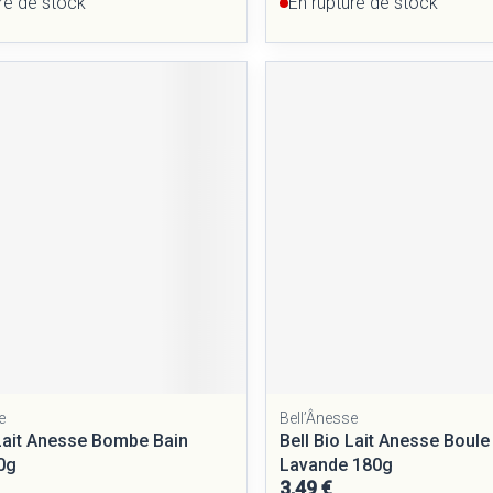
re de stock
En rupture de stock
e
Bell’Ânesse
 Lait Anesse Bombe Bain
Bell Bio Lait Anesse Boule
0g
Lavande 180g
3,49 €