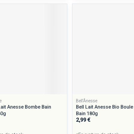
Massage
Afficher plus
Afficher plus
cessoires
Masques chirurgique
e
Compléments
Répulsifs a
nutritionnels
entation
peau irritée
e
Bell’Ânesse
 Lait Anesse Bombe Bain
Bell Lait Anesse Bio Boul
80g
Bain 180g
Autobronzants
Rasage
2,99 €