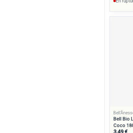
En ruptu
Bell’Âness
Bell Bio
Coco 18
3,49 €