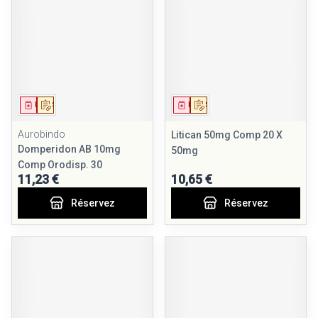
Médicament
Sur prescription
Médicament
Sur prescription
Aurobindo
Litican 50mg Comp 20 X
Domperidon AB 10mg
50mg
Comp Orodisp. 30
11,23 €
10,65 €
Réservez
Réservez