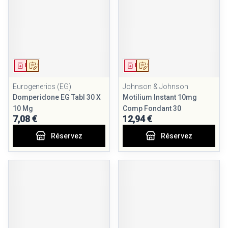
Médicament
Sur prescription
Médicament
Sur prescription
Eurogenerics (EG)
Johnson & Johnson
Domperidone EG Tabl 30 X
Motilium Instant 10mg
10 Mg
Comp Fondant 30
7,08 €
12,94 €
Réservez
Réservez