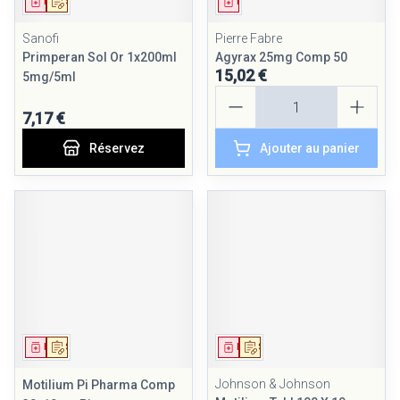
Médicament
Sur prescription
Médicament
Sanofi
Pierre Fabre
Primperan Sol Or 1x200ml
Agyrax 25mg Comp 50
15,02 €
5mg/5ml
Quantité
7,17 €
Réservez
Ajouter au panier
Médicament
Sur prescription
Médicament
Sur prescription
Johnson & Johnson
Motilium Pi Pharma Comp