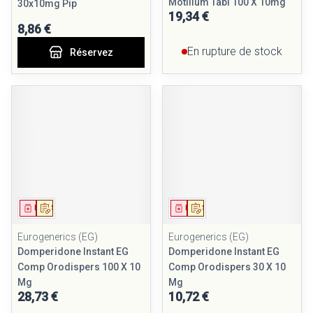
Motilium Tabl 100 X 10mg
30x10mg Pip
19,34 €
8,86 €
En rupture de stock
Réservez
Médicament
Sur prescription
Médicament
Sur prescription
Eurogenerics (EG)
Eurogenerics (EG)
Domperidone Instant EG
Domperidone Instant EG
Comp Orodispers 100 X 10
Comp Orodispers 30 X 10
Mg
Mg
28,73 €
10,72 €