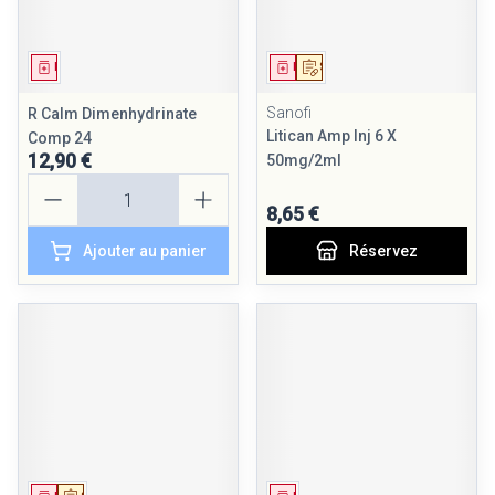
Médicament
Médicament
Sur prescription
Sanofi
R Calm Dimenhydrinate
Litican Amp Inj 6 X
Comp 24
12,90 €
50mg/2ml
Quantité
8,65 €
Ajouter au panier
Réservez