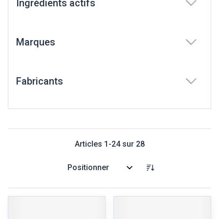
Ingrédients actifs
filter
Marques
filter
Fabricants
filter
Articles
1
-
24
sur
28
Trier par: