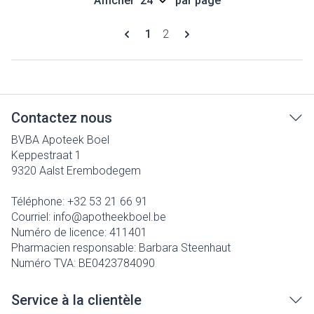
Afficher
par page
Pages
Vous lisez actuellement la page
Page
1
2
Contactez nous
BVBA Apoteek Boel
Keppestraat 1
9320
Aalst Erembodegem
Téléphone:
+32 53 21 66 91
Courriel:
info@
apotheekboel.be
Numéro de licence:
411401
Pharmacien responsable:
Barbara Steenhaut
Numéro TVA:
BE0423784090
Service à la clientèle