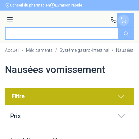
Aller au contenu
Conseil du pharmacien
Livraison rapide
Menu
Cherch
Rechercher
Accueil
/
Médicaments
/
Système gastro-intestinal
/
Nausées v
Nausées vomissement
Filtre
Passer à la liste des produits
Prix
filter