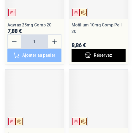
Médicament
Médicament
Sur prescription
Agyrax 25mg Comp 20
Motilium 10mg Comp Pell
7,88 €
30
Quantité
8,86 €
Ajouter au panier
Réservez
Médicament
Sur prescription
Médicament
Sur prescription