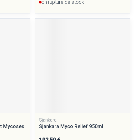
En rupture de stock
Sjankara
nt Mycoses
Sjankara Myco Relief 950ml
192,50 €