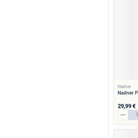
Cheveux
Piluliers et ac
Soins du visag
Taches de pigm
Peau sensible - 
Peau mixte
Peau terne
Nailner
Nailner 
Afficher plus
29,99 €
Quantité
Ronflement