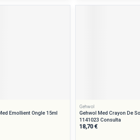
Gehwol
ed Emollient Ongle 15ml
Gehwol Med Crayon De So
1141023 Consulta
18,70 €