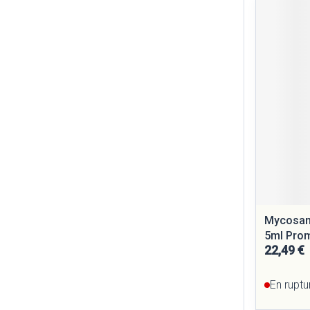
Mycosan
5ml Prom
22,49 €
En ruptu