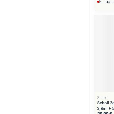
En ruptu
Scholl
Scholl 
3,8ml + 
20,99 €