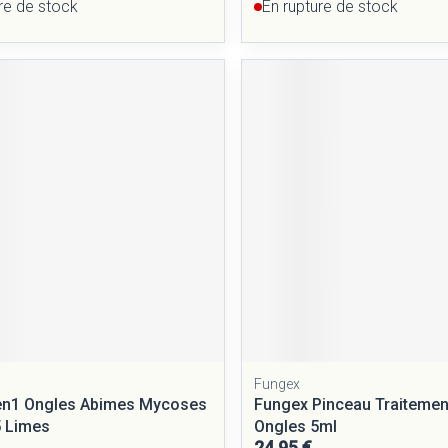
re de stock
En rupture de stock
Fungex
2en1 Ongles Abimes Mycoses
Fungex Pinceau Traiteme
5 Limes
Ongles 5ml
24,95 €