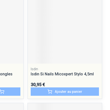
Yeux
Afficher plus
nti-insectes
Senteur
Isdin
.ongles
Isdin Si Nails Micoxpert Stylo 4,5ml
30,95 €
Ajouter au panier
CBD