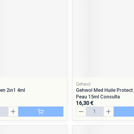
Massage
Afficher plus
Afficher plus
cessoires
Masques chirurgique
e
Compléments
Répulsifs a
nutritionnels
entation
peau irritée
Gehwol
Pen 2in1 4ml
Gehwol Med Huile Protect
Peau 15ml Consulta
16,30 €
Quantité
Autobronzants
Rasage