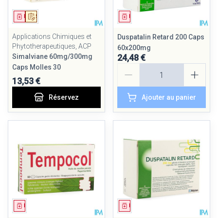
Médicament
Sur prescription
Médicament
Applications Chimiques et
Duspatalin Retard 200 Caps
Phytotherapeutiques, ACP
60x200mg
Simalviane 60mg/300mg
24,48 €
Quantité
Caps Molles 30
13,53 €
Réservez
Ajouter au panier
Médicament
Médicament