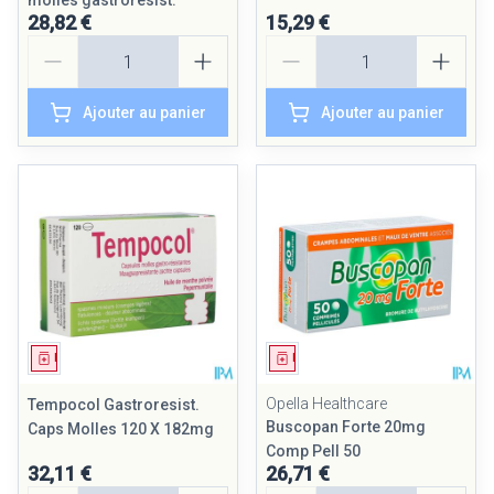
molles gastroresist.
28,82 €
15,29 €
Quantité
Quantité
Ajouter au panier
Ajouter au panier
Médicament
Médicament
Opella Healthcare
Tempocol Gastroresist.
Buscopan Forte 20mg
Caps Molles 120 X 182mg
Comp Pell 50
32,11 €
26,71 €