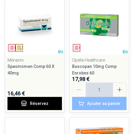
Médicament
Sur prescription
Médicament
Menarini
Opella Healthcare
Spasmomen Comp 60 X
Buscopan 10mg Comp
40mg
Enrobes 60
17,98 €
Quantité
16,46 €
Réservez
Ajouter au panier