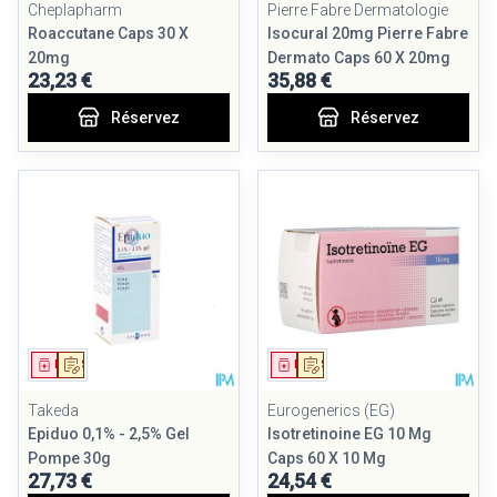
Cheplapharm
Pierre Fabre Dermatologie
Roaccutane Caps 30 X
Isocural 20mg Pierre Fabre
20mg
Dermato Caps 60 X 20mg
23,23 €
35,88 €
Réservez
Réservez
Médicament
Sur prescription
Médicament
Sur prescription
Takeda
Eurogenerics (EG)
Epiduo 0,1% - 2,5% Gel
Isotretinoine EG 10 Mg
Pompe 30g
Caps 60 X 10 Mg
27,73 €
24,54 €