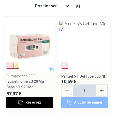
Trier par:
Médicament
Sur prescription
Médicament
Eurogenerics (EG)
Pangel 5% Gel Tube 60g Nf
10,59 €
Isotretinoine EG 20 Mg
Quantité
Caps 60 X 20 Mg
37,07 €
Réservez
Ajouter au panier