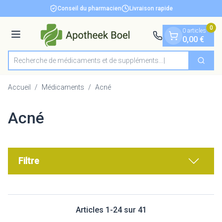
Diapositive 1 de 1
Aller au contenu
Conseil du pharmacien
Livraison rapide
0
0 articles
Menu
0,00 €
Recherche de médicaments et de suppléments...
Cherch
Rechercher
Accueil
/
Médicaments
/
Acné
Acné
Filtre
Articles
1
-
24
sur
41