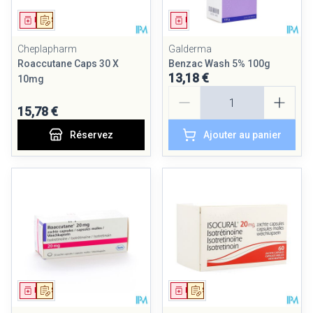
Médicament
Sur prescription
Médicament
Cheplapharm
Galderma
Roaccutane Caps 30 X
Benzac Wash 5% 100g
13,18 €
10mg
Quantité
15,78 €
Réservez
Ajouter au panier
Médicament
Sur prescription
Médicament
Sur prescription