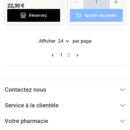
22,30 €
Réservez
Ajouter au panier
Afficher
par page
Pages
Vous lisez actuellement la page
Page
1
2
Contactez nous
Service à la clientèle
Votre pharmacie