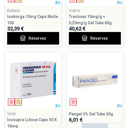
Bailleul
Viatris
Isotiorga 10mg Caps Molle
Treclinax 10mg/g +
100
0,25mg/g Gel Tube 60g
32,39 €
40,62 €
Réservez
Réservez
Médicament
Sur prescription
Médicament
Smb
Pangel 5% Gel Tube 30g
6,01 €
Isosupra Lidose Caps 30 X
Quantité
16mg