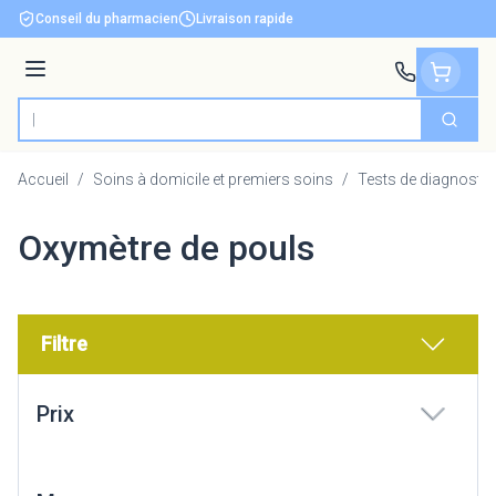
Aller au contenu
Conseil du pharmacien
Livraison rapide
Menu
Cherch
Rechercher
Accueil
/
Soins à domicile et premiers soins
/
Tests de diagnostic
Oxymètre de pouls
Filtre
Passer à la liste des produits
Prix
filter