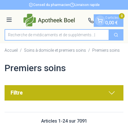
Diapositive 1 de 1
Aller au contenu
Conseil du pharmacien
Livraison rapide
0
0 articles
Menu
0,00 €
Recherche de médicaments et de s
Cherch
Rechercher
Accueil
/
Soins à domicile et premiers soins
/
Premiers soins
Premiers soins
Filtre
Articles
1
-
24
sur
7091