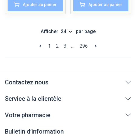
Ajouter au panier
Ajouter au panier
Afficher
par page
Pages
Vous lisez actuellement la page
Page
Page
Page
1
2
3
...
296
Contactez nous
Service à la clientèle
Votre pharmacie
Bulletin d’information