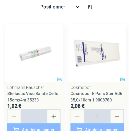
Trier par:
Lohmann Rauscher
Cosmopor
Stellastic Visc Bande Cello
Cosmopor E Pans Ster Adh
15cmx4m 35233
35,0x10cm 1 9008780
1,02 €
2,06 €
Quantité
Quantité
Ajouter au panier
Ajouter au panier