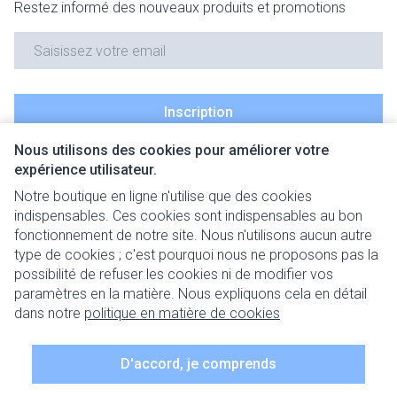
Restez informé des nouveaux produits et promotions
Adresse mail
Inscription
Nous utilisons des cookies pour améliorer votre
En cliquant sur s'abonner, vous vous abonnez à notre newsletter
expérience utilisateur.
et acceptez notre
politique de confidentialité
.
Notre boutique en ligne n'utilise que des cookies
indispensables. Ces cookies sont indispensables au bon
fonctionnement de notre site. Nous n'utilisons aucun autre
type de cookies ; c'est pourquoi nous ne proposons pas la
possibilité de refuser les cookies ni de modifier vos
paramètres en la matière. Nous expliquons cela en détail
Liens légaux
dans notre
politique en matière de cookies
D'accord, je comprends