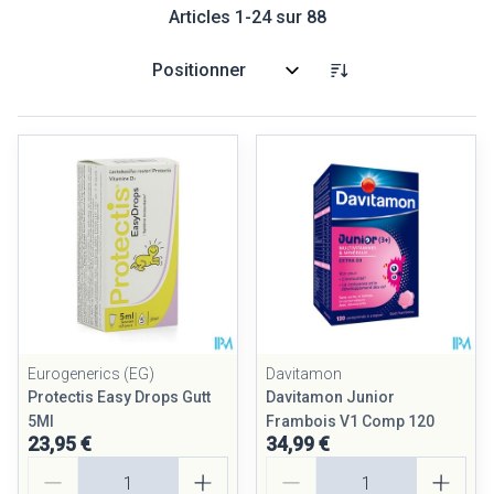
Articles
1
-
24
sur
88
Trier par:
Eurogenerics (EG)
Davitamon
Protectis Easy Drops Gutt
Davitamon Junior
5Ml
Frambois V1 Comp 120
23,95 €
34,99 €
Quantité
Quantité