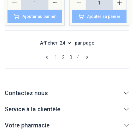
Ajouter au panier
Ajouter au panier
Afficher
par page
Pages
Vous lisez actuellement la page
Page
Page
Page
1
2
3
4
Contactez nous
Service à la clientèle
Votre pharmacie