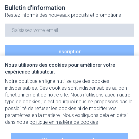
Bulletin d’information
Restez informé des nouveaux produits et promotions
Adresse mail
Inscription
Nous utilisons des cookies pour améliorer votre
En cliquant sur s'abonner, vous vous abonnez à notre newsletter
expérience utilisateur.
et acceptez notre
politique de confidentialité
.
Notre boutique en ligne n'utilise que des cookies
indispensables. Ces cookies sont indispensables au bon
fonctionnement de notre site. Nous n'utilisons aucun autre
type de cookies ; c'est pourquoi nous ne proposons pas la
possibilité de refuser les cookies ni de modifier vos
paramètres en la matière. Nous expliquons cela en détail
Liens légaux
dans notre
politique en matière de cookies