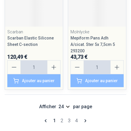
Scarban
Molnlycke
Scarban Elastic Silicone
Mepiform Pans Adh
Sheet C-section
A/cicat. Ster 5x 7,5cm 5
293200
120,49 €
43,73 €
Quantité
Quantité
Ajouter au panier
Ajouter au panier
Afficher
par page
Pages
Vous lisez actuellement la page
Page
Page
Page
1
2
3
4