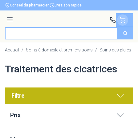
Aller au contenu
Conseil du pharmacien
Livraison rapide
Menu
Cherch
Rechercher
Accueil
/
Soins à domicile et premiers soins
/
Soins des plaies
/
Traitement des cicatrices
Filtre
Passer à la liste des produits
Prix
filter