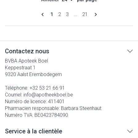
Pages
Vous lisez actuellement la page
Page
Page
Page
1
2
3
...
21
Contactez nous
BVBA Apoteek Boel
Keppestraat 1
9320
Aalst Erembodegem
Téléphone:
+32 53 21 66 91
Courriel:
info@
apotheekboel.be
Numéro de licence:
411401
Pharmacien responsable:
Barbara Steenhaut
Numéro TVA:
BE0423784090
Service à la clientèle