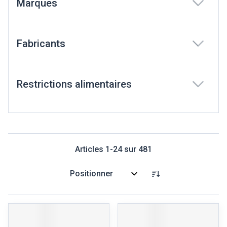
Marques
filter
Fabricants
filter
Restrictions alimentaires
filter
Articles
1
-
24
sur
481
Trier par: