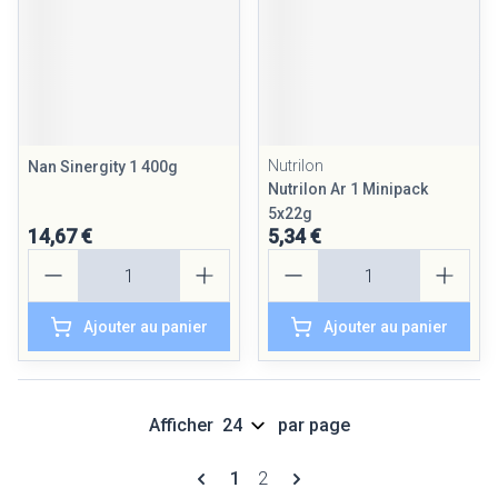
Nutrilon
Nan Sinergity 1 400g
Nutrilon Ar 1 Minipack
5x22g
14,67 €
5,34 €
Quantité
Quantité
Ajouter au panier
Ajouter au panier
Afficher
par page
Pages
Vous lisez actuellement la page
Page
1
2