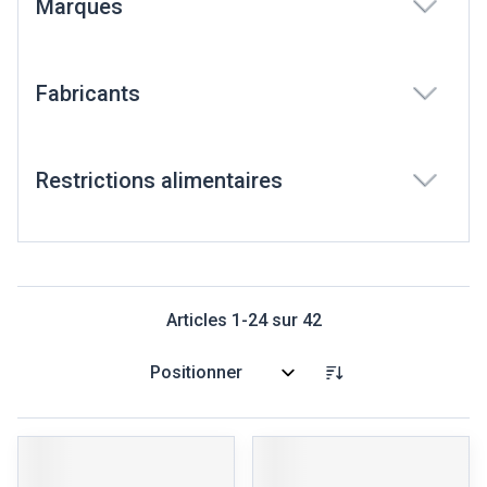
Marques
filter
Fabricants
filter
Restrictions alimentaires
filter
Articles
1
-
24
sur
42
Trier par: