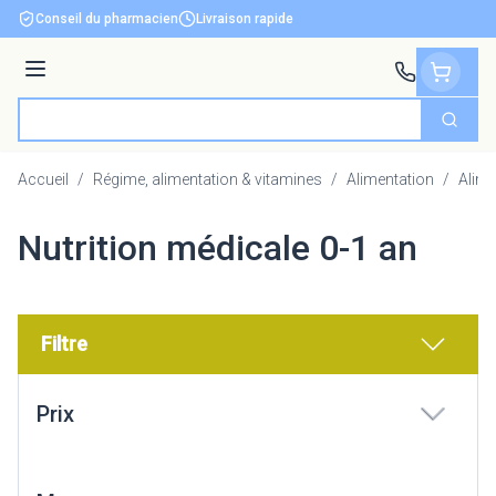
Aller au contenu
Conseil du pharmacien
Livraison rapide
Menu
Cherch
Rechercher
Accueil
/
Régime, alimentation & vitamines
/
Alimentation
/
Alime
Nutrition médicale 0-1 an
Filtre
Passer à la liste des produits
Prix
filter