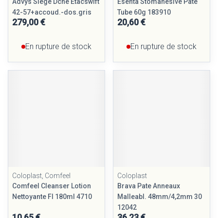
Advys Siege Dche Etacswift
Esenta Stomahesive Pate
42-57+accoud.-dos.gris
Tube 60g 183910
279,00 €
20,60 €
En rupture de stock
En rupture de stock
Coloplast, Comfeel
Coloplast
Comfeel Cleanser Lotion
Brava Pate Anneaux
Nettoyante Fl 180ml 4710
Malleabl. 48mm/4,2mm 30
12042
10,65 €
36,23 €