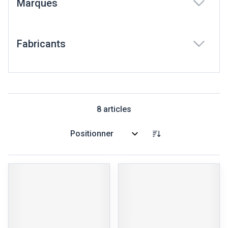
Marques
filter
Fabricants
filter
8
articles
Trier par: