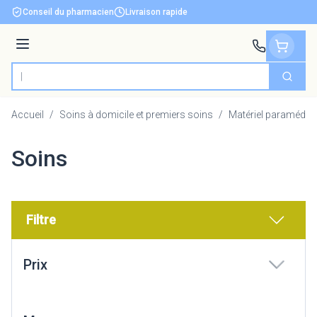
Aller au contenu
Conseil du pharmacien
Livraison rapide
Menu
Cherch
Rechercher
Accueil
/
Soins à domicile et premiers soins
/
Matériel paramédica
Soins
Filtre
Passer à la liste des produits
Prix
filter