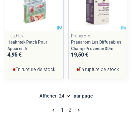
Heathtek
Pranarom
Healthtek Patch Pour
Pranarom Les Diffusables
Appareil 6
Champ Provence 30ml
4,95 €
19,50 €
En rupture de stock
En rupture de stock
Afficher
par page
Pages
Vous lisez actuellement la page
Page
1
2