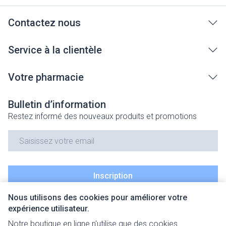
Contactez nous
Service à la clientèle
Votre pharmacie
Bulletin d’information
Restez informé des nouveaux produits et promotions
Adresse mail
Inscription
Nous utilisons des cookies pour améliorer votre
En cliquant sur s'abonner, vous vous abonnez à notre newsletter
expérience utilisateur.
et acceptez notre
politique de confidentialité
.
Notre boutique en ligne n'utilise que des cookies