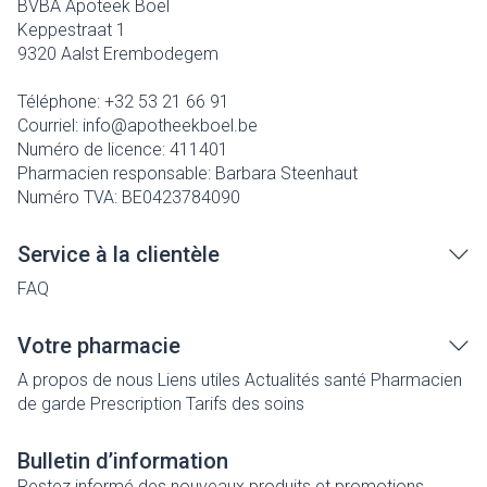
BVBA Apoteek Boel
Keppestraat 1
9320
Aalst Erembodegem
Téléphone:
+32 53 21 66 91
Courriel:
info@
apotheekboel.be
Numéro de licence:
411401
Pharmacien responsable:
Barbara Steenhaut
Numéro TVA:
BE0423784090
Service à la clientèle
FAQ
Votre pharmacie
A propos de nous
Liens utiles
Actualités santé
Pharmacien
de garde
Prescription
Tarifs des soins
Bulletin d’information
Restez informé des nouveaux produits et promotions