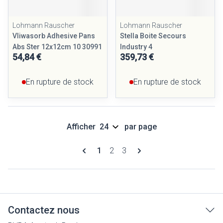
Lohmann Rauscher
Lohmann Rauscher
Vliwasorb Adhesive Pans
Stella Boite Secours
Abs Ster 12x12cm 10 30991
Industry 4
54,84 €
359,73 €
En rupture de stock
En rupture de stock
Afficher
par page
Pages
Vous lisez actuellement la page
Page
Page
1
2
3
Contactez nous