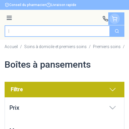
Aller au contenu
Conseil du pharmacien
Livraison rapide
Menu
Cherch
Rechercher
Accueil
/
Soins à domicile et premiers soins
/
Premiers soins
/
B
Boîtes à pansements
Filtre
Passer à la liste des produits
Prix
filter