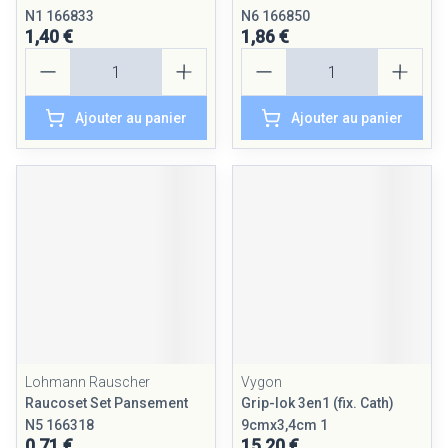
N1 166833
N6 166850
1,40 €
1,86 €
Quantité
Quantité
Ajouter au panier
Ajouter au panier
Lohmann Rauscher
Vygon
Raucoset Set Pansement
Grip-lok 3en1 (fix. Cath)
N5 166318
9cmx3,4cm 1
0,71 €
15,20 €