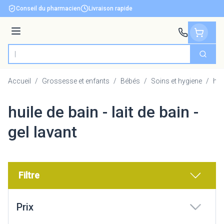
Aller au contenu
Conseil du pharmacien
Livraison rapide
Menu
Cherch
Rechercher
Accueil
/
Grossesse et enfants
/
Bébés
/
Soins et hygiene
/
huil
huile de bain - lait de bain -
gel lavant
Filtre
Passer à la liste des produits
Prix
filter