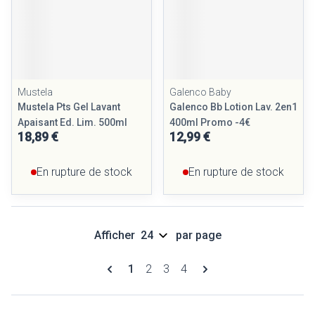
Mustela
Galenco Baby
Mustela Pts Gel Lavant
Galenco Bb Lotion Lav. 2en1
Apaisant Ed. Lim. 500ml
400ml Promo -4€
18,89 €
12,99 €
En rupture de stock
En rupture de stock
Afficher
par page
Pages
Vous lisez actuellement la page
Page
Page
Page
1
2
3
4