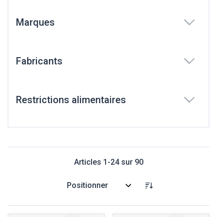
Marques
filter
Fabricants
filter
Restrictions alimentaires
filter
Articles
1
-
24
sur
90
Trier par: