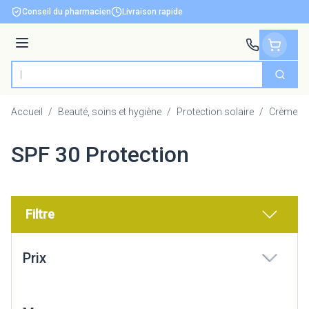
Aller au contenu
Conseil du pharmacien
Livraison rapide
Menu
Cherch
Rechercher
Accueil
/
Beauté, soins et hygiène
/
Protection solaire
/
Crèmes s
SPF 30 Protection
Filtre
Passer à la liste des produits
Prix
filter