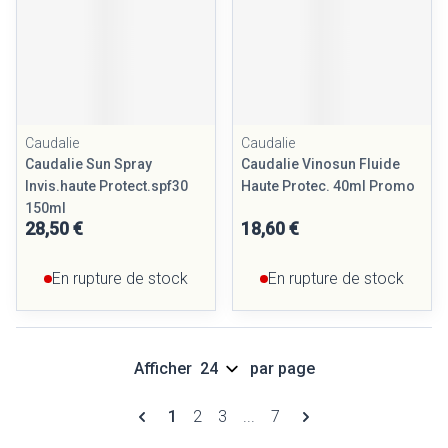
Caudalie
Caudalie
Caudalie Sun Spray
Caudalie Vinosun Fluide
Invis.haute Protect.spf30
Haute Protec. 40ml Promo
150ml
28,50 €
18,60 €
En rupture de stock
En rupture de stock
Afficher
par page
Pages
Vous lisez actuellement la page
Page
Page
Page
1
2
3
...
7