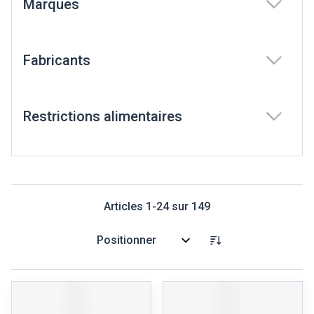
Marques
filter
Fabricants
filter
Restrictions alimentaires
filter
Articles
1
-
24
sur
149
Trier par: