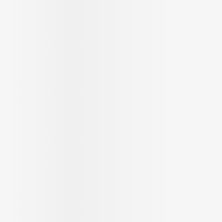
Massage
Afficher plus
Afficher plus
cessoires
Masques chirurgique
e
Compléments
Répulsifs a
nutritionnels
entation
peau irritée
Autobronzants
Rasage