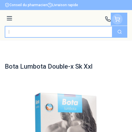
Aller au contenu
Conseil du pharmacien
Livraison rapide
Menu
Cherch
Rechercher
Bota Lumbota Double-x Sk Xxl