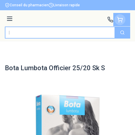
Aller au contenu
Conseil du pharmacien
Livraison rapide
Menu
Cherch
Rechercher
Bota Lumbota Officier 25/20 Sk S