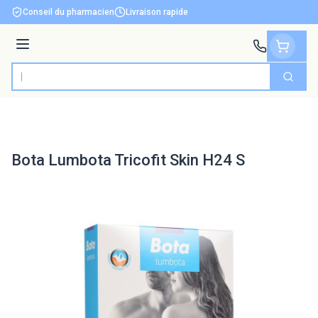
Aller au contenu
Conseil du pharmacien
Livraison rapide
Menu
Cherch
Rechercher
Bota Lumbota Tricofit Skin H24 S