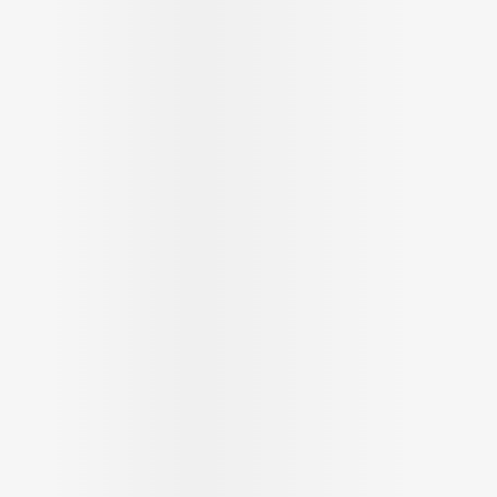
Massage
Afficher plus
Afficher plus
cessoires
Masques chirurgique
e
Compléments
Répulsifs a
nutritionnels
entation
peau irritée
Autobronzants
Rasage