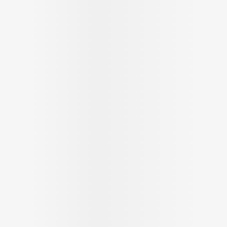
Massage
Afficher plus
Afficher plus
cessoires
Masques chirurgique
e
Compléments
Répulsifs a
nutritionnels
entation
peau irritée
Autobronzants
Rasage