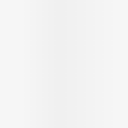
Massage
Afficher plus
Afficher plus
cessoires
Masques chirurgique
e
Compléments
Répulsifs a
nutritionnels
entation
peau irritée
Autobronzants
Rasage