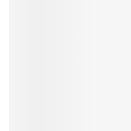
Cheveux
Piluliers et ac
Soins du visag
Taches de pigm
Peau sensible - 
Peau mixte
Peau terne
Afficher plus
Ronflement