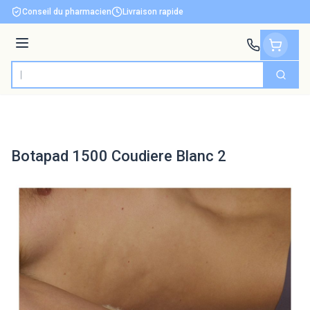
Aller au contenu
Conseil du pharmacien
Livraison rapide
Menu
Cherch
Rechercher
Botapad 1500 Coudiere Blanc 2