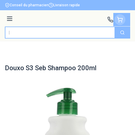
Aller au contenu
Conseil du pharmacien
Livraison rapide
Menu
Cherch
Rechercher
Douxo S3 Seb Shampoo 200ml