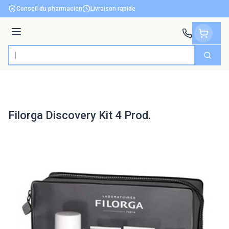
Aller au contenu
Conseil du pharmacien
Livraison rapide
Menu
Cherch
Rechercher
Filorga Discovery Kit 4 Prod.