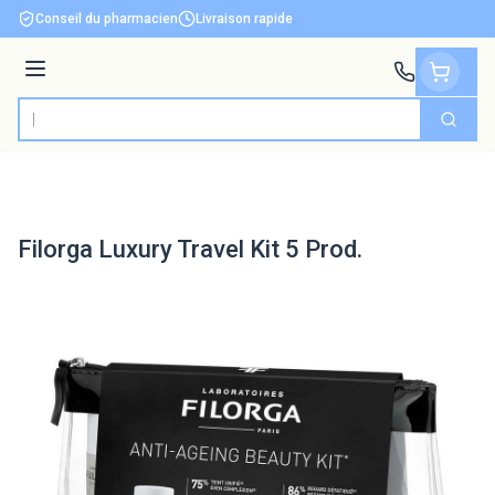
Aller au contenu
Conseil du pharmacien
Livraison rapide
Menu
Cherch
Rechercher
Filorga Luxury Travel Kit 5 Prod.