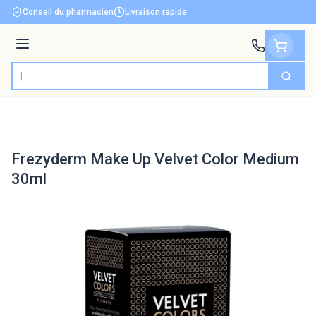
Aller au contenu
Conseil du pharmacien
Livraison rapide
Menu
Cherch
Rechercher
Frezyderm Make Up Velvet Color Medium
30ml