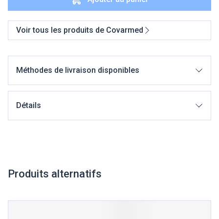
Voir tous les produits de Covarmed
Méthodes de livraison disponibles
Détails
Produits alternatifs
Il est possible de naviguer entre les éléments du carrousel à l
Appuyer sur pour sauter le carrousel
Appuyez sur cette touche pour accéder à la navigation en 