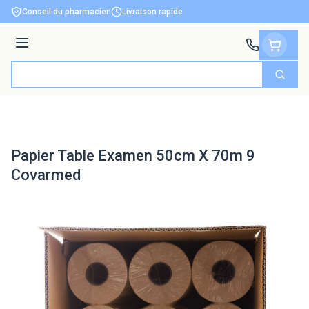
Aller au contenu
Conseil du pharmacien
Livraison rapide
Menu
Cherch
Rechercher
Papier Table Examen 50cm X 70m 9
Covarmed