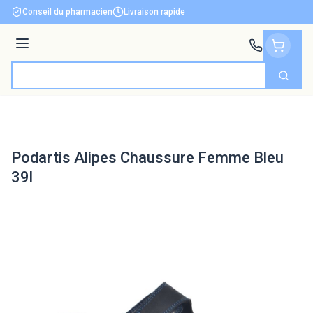
Aller au contenu
Conseil du pharmacien
Livraison rapide
Menu
Cherch
Rechercher
Podartis Alipes Chaussure Femme Bleu
39l