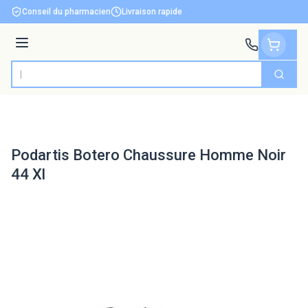
Aller au contenu
Conseil du pharmacien
Livraison rapide
Menu
Cherch
Rechercher
Podartis Botero Chaussure Homme Noir
44 Xl